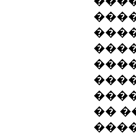
���
���
���
����
���
���
���
�� 
���