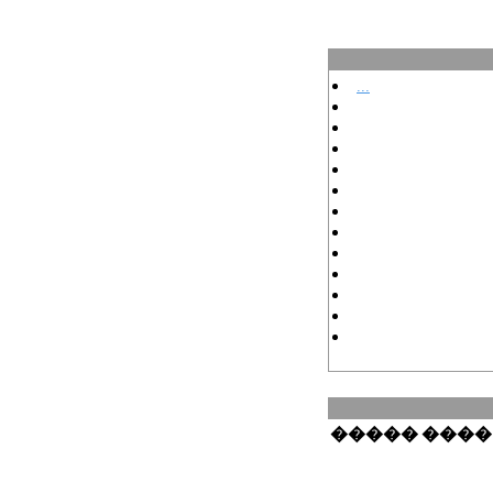
...
�����
����