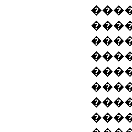
����
����
���
���
���
���
���
���