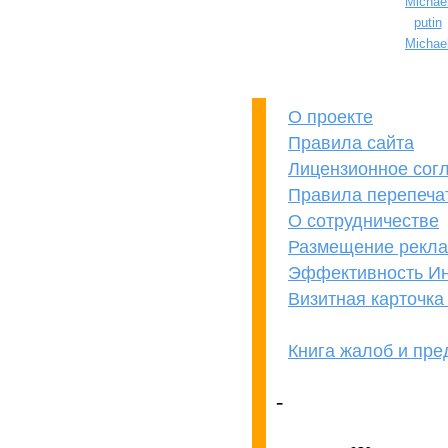
Michae
putin
Michae
О проекте
Правила сайта
Лицензионное сог
Правила перепеча
О сотрудничестве
Размещение рекл
Эффективность Ин
Визитная карточк
Книга жалоб и пр
кОнкУрЕнТАМ
ПРеВеД!
-