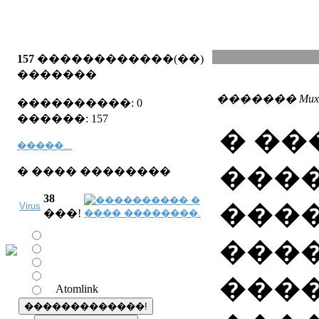
157
������������(��)
�������
������� MuxauJI
����������: 0
������: 157
� �
�����...
���
� ���� ��������
38
���
Virus
���!
���
���
Atomlink