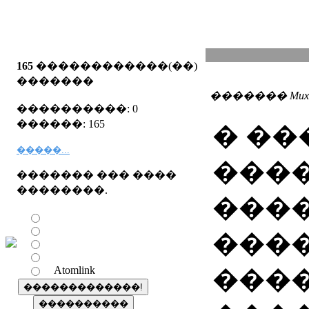
165
������������(��)
�������
������� MuxauJI
����������: 0
������: 165
� �
�����...
���
������� ��� ����
��������.
���
���
Atomlink
���