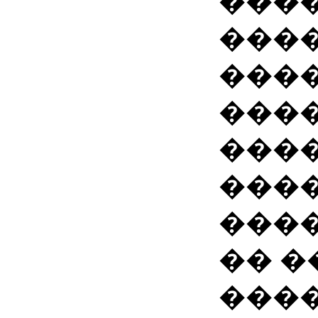
���
���
���
����
���
���
���
�� 
���