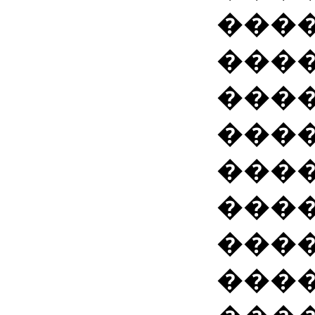
����
����
���
���
���
���
���
���