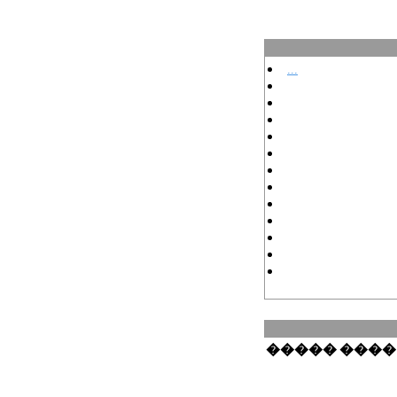
...
�����
����