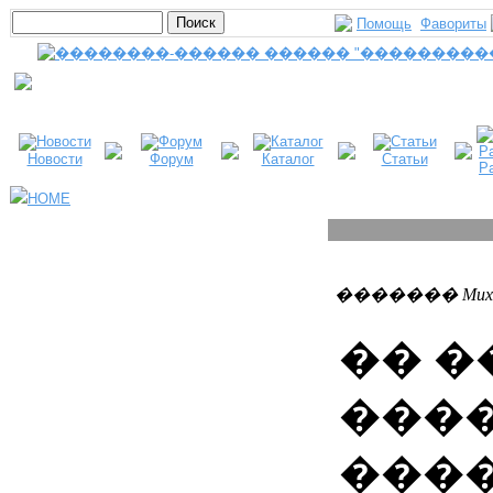
Помощь
Фавориты
Новости
Форум
Каталог
Статьи
Р
HOME
������� MuxauJI
�� �
����
����