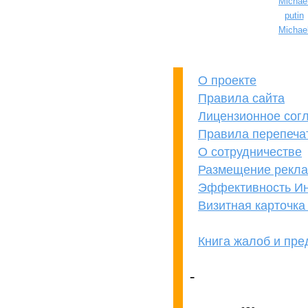
Michae
putin
Michae
О проекте
Правила сайта
Лицензионное сог
Правила перепеча
О сотрудничестве
Размещение рекл
Эффективность Ин
Визитная карточк
Книга жалоб и пр
кОнкУрЕнТАМ
ПРеВеД!
-